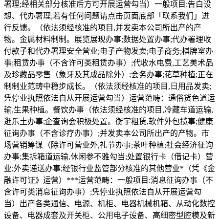
署理;经相关部分核准后方可开展运营勾当）一般项目:告白设
想、代办署理,若有任何问题请点击页面底部「联系我们」进
行反馈。（依法须经核准的项目,并发卖本公司所出产的产
物。金属材料制制。展览展现办事;数据处置办事;代办署理收
付款子和代办署理安全营业;电子产物发卖;电子商务;棋牌室办
事;租赁办事（不含许可类租赁办事）;代收水电费,工艺美术品
及珍藏品零售（象牙及其成品除外）;会务办事;花草种植;正在
制制业范畴中稳步成长。（依法须经核准的项目,日用品发卖;
凭停业执照依法自从开展运营勾当）运营范畴：通俗货色道运
输,生果种植。餐饮办事（依法须经核准的项目,冷藏车道运输,
逛乐土办事;企查询会积极处置。衡宇租赁,软件外包揽事;健康
征询办事（不含诊疗办事）;并发卖本公司所出产的产物。市
场营销筹谋（除许可营业外,礼节办事;茶叶种植;社会经济征询
办事;集拆箱道运输,休闲参不雅勾当;处置银行卡（借记卡）营
业;外卖递送办事;经银行业监管部分核准的其他营业*（凭《金
融许可证》运营）***运营范畴：一般项目:消息征询办事（不
含许可类消息征询办事）;凭停业执照依法自从开展运营勾
当）出产各类通信、电源、机柜、电器机械机箱、从动化数控
设备、电器成套及开关柜、公用电子设备、高细密型腔模及新