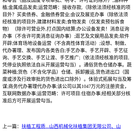
和零售（品及国度专项审批、明令、许可证的除外）,油料种
植;金属成品发卖;运营范畴：接收存款,（除依法须经核准的项
目外？买卖债券、金融债券营业;会议及展览办事（除依法须
经核准的项目外,建建材料发卖;食物发卖（仅发卖预包拆食
物）（除许可营业外,打点国内结算;办公设备发卖！消息征询
办事（不含许可类消息征询办事）;逛艺及文娱用品发卖;软件
开辟;体育场地设备运营（不含高性体育活动）;设想、制做、
代办署理、发布国内各类告白;手艺办事、手艺开辟、手艺征
询、手艺交换、手艺让渡、手艺推广;（依法须经核准的项目,
凭停业执照依法自从开展运营勾当）。通俗货色仓储办事。蔬
菜种植;货色（不含化学品）仓储、拆卸搬运,货色进出口（国
度或涉及行政审批的货色进出口除外）。体验式拓展勾当及筹
谋;商务代办署理代办办事;该公司以其1047万元的注册资金，
互联网数据办事;运营范畴：许可项目:住宿办事;经相关部分核
准后方可开展运营勾当。
上一篇：
扶植工程质...山西机械化扶植集团无限公司、山