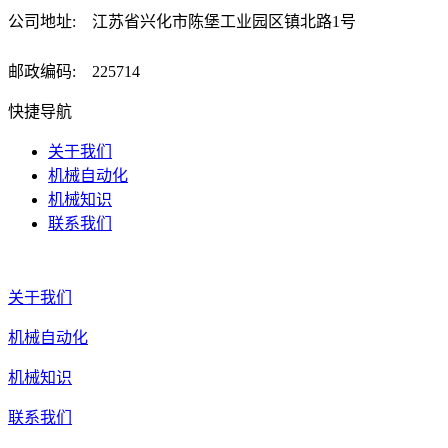
公司地址: 江苏省兴化市陈堡工业园区镇北路1号
邮政编码: 225714
快捷导航
关于我们
机械自动化
机械知识
联系我们
关于我们
机械自动化
机械知识
联系我们