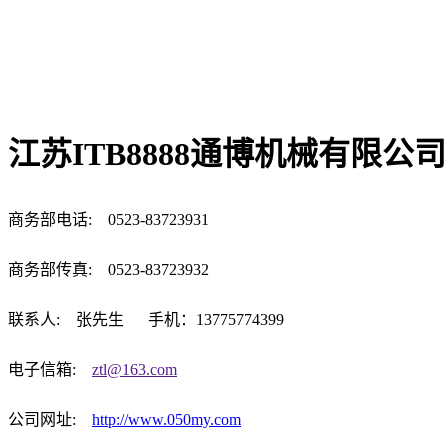
江苏ITB8888通博机械有限公司
商务部电话: 0523-83723931
商务部传真: 0523-83723932
联系人: 张先生 手机：13775774399
电子信箱:
ztl@163.com
公司网址:
http://www.050my.com