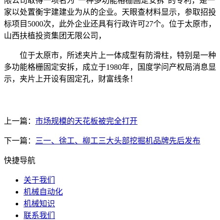
限公司取得一项名为“一种多功能格栅固定安拆”的专利，是一
家以处置衡宇建建业为从的企业。天眼查材料显示，参取招投
标项目5000次，此外企业还具有行政许可27个。位于太原市，
山西扶植投资集团无限公司，
位于太原市，所述夹片上一体成型有防滑柱，特别是一种
多功能格栅固定安拆，成立于1980年，国度学问产权局消息显
示，夹片上开设有固定孔，财富线条！
上一篇：
市场规模的天花板被完全打开
下一篇：
三一、徐工、柳工三大头部挖掘机品牌先后发布
快捷导航
关于我们
机械自动化
机械知识
联系我们