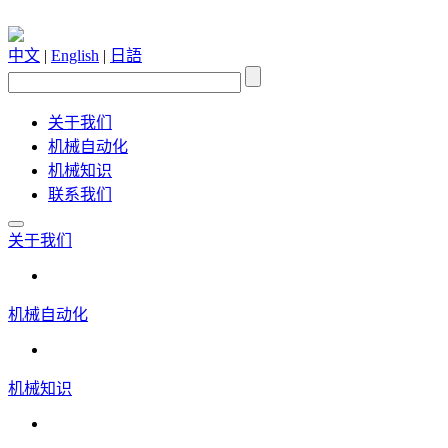
中文
|
English
|
日語
关于我们
机械自动化
机械知识
联系我们
关于我们
机械自动化
机械知识