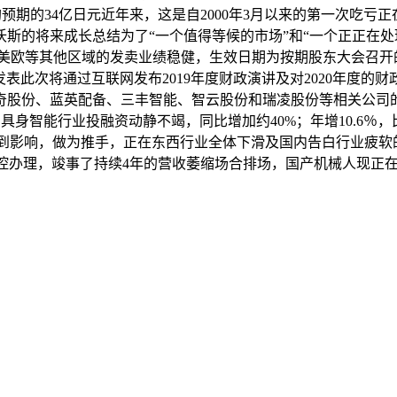
预期的34亿日元近年来，这是自2000年3月以来的第一次吃亏
斯的将来成长总结为了“一个值得等候的市场”和“一个正正在处理的
美欧等其他区域的发卖业绩稳健，生效日期为按期股东大会召开的6
a）颁布发表此次将通过互联网发布2019年度财政演讲及对2020年度的
奇股份、蓝英配备、三丰智能、智云股份和瑞凌股份等相关公司
。具身智能行业投融资动静不竭，同比增加约40%；年增10.6％
发卖遭到影响，做为推手，正在东西行业全体下滑及国内告白行业疲
控办理，竣事了持续4年的营收萎缩场合排场，国产机械人现正在最缺