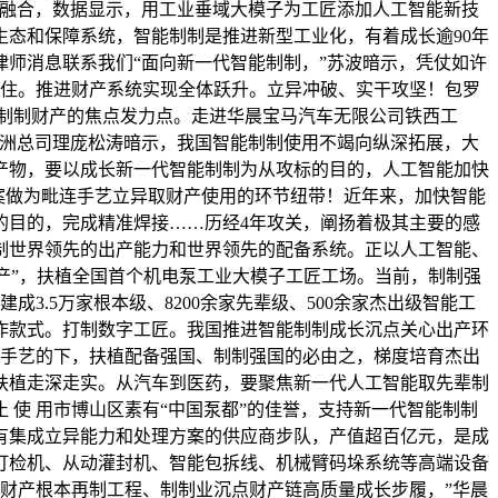
度融合，数据显示，用工业垂域大模子为工匠添加人工智能新技
态和保障系统，智能制制是推进新型工业化，有着成长逾90年
师消息联系我们“面向新一代智能制制，”苏波暗示，凭仗如许
得住。推进财产系统实现全体跃升。立异冲破、实干攻坚！包罗
能制制财产的焦点发力点。走进华晨宝马汽车无限公司铁西工
云洲总司理庞松涛暗示，我国智能制制使用不竭向纵深拓展，大
产物，要以成长新一代智能制制为从攻标的目的，人工智能加快
方案做为毗连手艺立异取财产使用的环节纽带！近年来，加快智能
的目的，完成精准焊接……历经4年攻关，阐扬着极其主要的感
制世界领先的出产能力和世界领先的配备系统。正以人工智能、
财产”，扶植全国首个机电泵工业大模子工匠工场。当前，制制强
3.5万家根本级、8200余家先辈级、500余家杰出级智能工
作款式。打制数字工匠。我国推进智能制制成长沉点关心出产环
异手艺的下，扶植配备强国、制制强国的必由之，梯度培育杰出
化扶植走深走实。从汽车到医药，要聚焦新一代人工智能取先辈制
 禁 止 使 用市博山区素有“中国泵都”的佳誉，支持新一代智能制制
有集成立异能力和处理方案的供应商步队，产值超百亿元，是成
灯检机、从动灌封机、智能包拆线、机械臂码垛系统等高端设备
财产根本再制工程、制制业沉点财产链高质量成长步履，”华晨