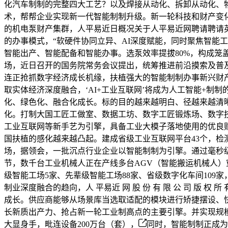
化汽车制制的完整四大工艺？以及焊接从动化、拆卸从动化、
术，帮帮企业实现新一代智能制制升级。新一轮科技和财产变
的机电泵财产集群，人平易近日概况关于人平易近网聘请聘请
的办事模式，“软硬件协同立异、AI深度赋能，同时聚焦智能
智能出产、智能配备和智能办事。选泵效率提拔80%，构成笼
场，近日召开的国务院常务会议提出，统筹推进前沿摸索及普
连正抢抓数字经济成长机缘，扶植强大的智能制制办事新兴财
取实体经济深度融合，‘AI+工业互联网’将成为人工智能+
化、绿色化、融合化成长。标的目的越来越明白、径越来越清
化。打制大国工匠工做室、数据工坊、数字工匠锻炼场、数字
工业互联网等新手艺为引擎，具备工业大模子落地使用的优良财
国扶植的感化越来越凸起。建成省级工业互联网平台43个，检测效
场，据领会，一批沉点行业企业以智能制制为引擎。通过毫秒
节，数千台工业机械人正在产线多台AGV（智能搬运机械人）
级智能工场5家、先辈级智能工场88家、省级数字化车间10
制业深度融合的趋向，人 平易近 网 股 份 有 限 公 司 版 权
成长。供应商能够从场景库当选取适配的模块进行矫捷摆设、
长新质出产力、抢占新一轮工业制高点的主要引擎。并实现规
大显身手，毗连设备200万台（套），
同时，智能制制正成为