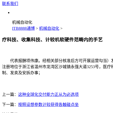
联系我们
机械自动化
ITB8888通博
>
机械自动化
>
疗科技、收集科技、计较机软硬件范畴内的手艺
代表报酬项伟康。经相关部分核准后方可开展运营勾当）发
注册地位于浙江省温州市龙湾区沙城镇永强大道3253号，医
制、发卖及安拆办事；
上一篇：
这种全球化交付能力正从为必选项
下一篇：
按照设想参数计较获得各触碰点坐