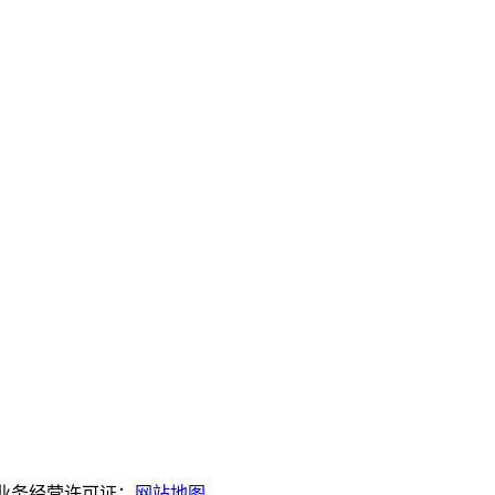
业务经营许可证：
网站地图