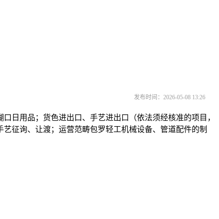
发布时间：2026-05-08 13:26
口日用品；货色进出口、手艺进出口（依法须经核准的项目，
、手艺征询、让渡；运营范畴包罗轻工机械设备、管道配件的制