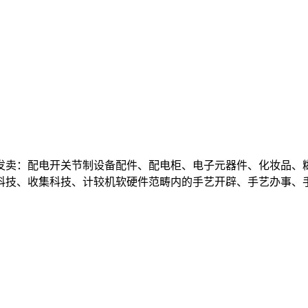
卖：配电开关节制设备配件、配电柜、电子元器件、化妆品、糊
疗科技、收集科技、计较机软硬件范畴内的手艺开辟、手艺办事