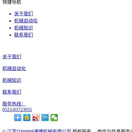
快捷导航
关于我们
机械自动化
机械知识
联系我们
关于我们
机械自动化
机械知识
联系我们
服务热线：
0523-83723931
©
江苏ITB8888通博机械有限公司
版权所有. 电信与信息服务