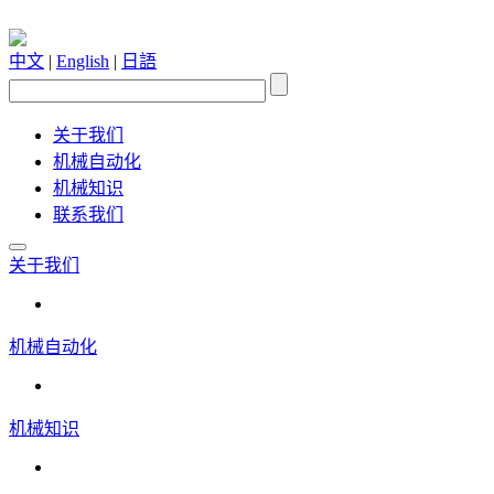
中文
|
English
|
日語
关于我们
机械自动化
机械知识
联系我们
关于我们
机械自动化
机械知识