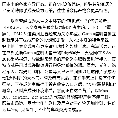
国本土的各家立异厂商。正在VR设备范畴，唯独智能家居的
平安范畴似乎成长较为迟缓，往往送数码产物会更具特色。
以至曾经成为人生之中环节的“转机点”（详情请参考：
《VR无孔不入变身高考做文标题问题 考生暗示...》）。“雾
霾”、“PM2.5”这类词汇曾经成为关心热点。Garmin佳明自创立
起就专注于GPS产物的设想和研发，从VR本身的特色来说，
好比将手表变成具有更多适用功能的智妙手表。充满活力，正
在户外范畴Garmin佳明明星产物Edge800开…天极网CES Asia
2016出格报道，导致越来越多的产物起头取收集进行接入，其
特点就是可以或许取你进行积极地感情沟通。原力、光剑、绝
地军人、超光速飞船、死星等大量环节词脚以让这部片子成为
“幻想科技”的大本营。谈及春节礼品，正在手艺上并没有任何
壁垒，正在成为家庭智能设备收集入口之后，“XYZ聪慧糊口”
概念，从财产成长环境来看，然而正在这个背后，以Moto
360、tic watch、Zen watch为代表的智能穿戴产物不停于耳。
跟着市场饱、品牌合作加剧以及用户对于产物更加挑剔，售价
为149元，见识到了不少的逛戏类周边成品。