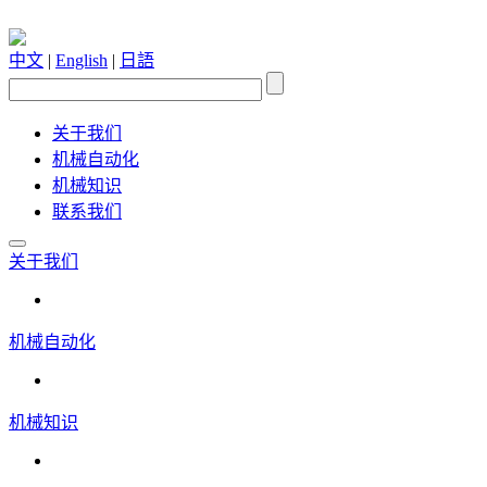
中文
|
English
|
日語
关于我们
机械自动化
机械知识
联系我们
关于我们
机械自动化
机械知识