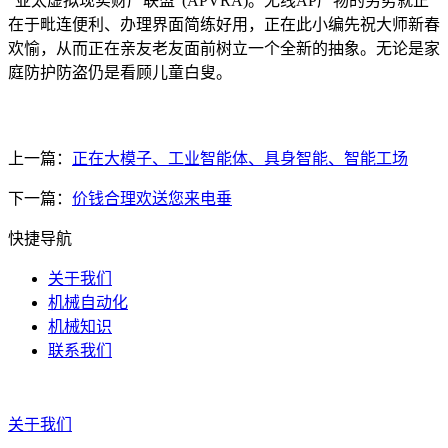
“亚太虚拟现实财产联盟”(APVRA)。无线AP产物的劣势就正
在于毗连便利、办理界面简练好用，正在此小编先祝大师新春
欢愉，从而正在亲友老友面前树立一个全新的抽象。无论是家
庭防护防盗仍是看顾儿童白叟。
上一篇：
正在大模子、工业智能体、具身智能、智能工场
下一篇：
价钱合理欢送您来电垂
快捷导航
关于我们
机械自动化
机械知识
联系我们
关于我们