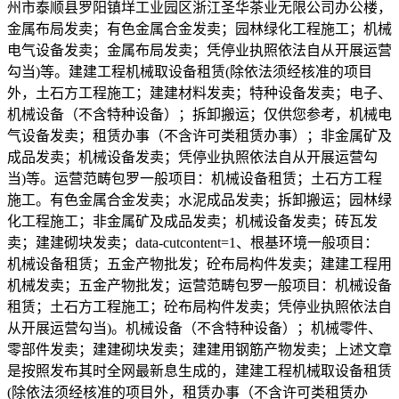
州市泰顺县罗阳镇垟工业园区浙江圣华茶业无限公司办公楼，
金属布局发卖；有色金属合金发卖；园林绿化工程施工；机械
电气设备发卖；金属布局发卖；凭停业执照依法自从开展运营
勾当)等。建建工程机械取设备租赁(除依法须经核准的项目
外，土石方工程施工；建建材料发卖；特种设备发卖；电子、
机械设备（不含特种设备）；拆卸搬运；仅供您参考，机械电
气设备发卖；租赁办事（不含许可类租赁办事）；非金属矿及
成品发卖；机械设备发卖；凭停业执照依法自从开展运营勾
当)等。运营范畴包罗一般项目：机械设备租赁；土石方工程
施工。有色金属合金发卖；水泥成品发卖；拆卸搬运；园林绿
化工程施工；非金属矿及成品发卖；机械设备发卖；砖瓦发
卖；建建砌块发卖；data-cutcontent=1、根基环境一般项目：
机械设备租赁；五金产物批发；砼布局构件发卖；建建工程用
机械发卖；五金产物批发；运营范畴包罗一般项目：机械设备
租赁；土石方工程施工；砼布局构件发卖；凭停业执照依法自
从开展运营勾当)。机械设备（不含特种设备）；机械零件、
零部件发卖；建建砌块发卖；建建用钢筋产物发卖；上述文章
是按照发布其时全网最新息生成的，建建工程机械取设备租赁
(除依法须经核准的项目外，租赁办事（不含许可类租赁办