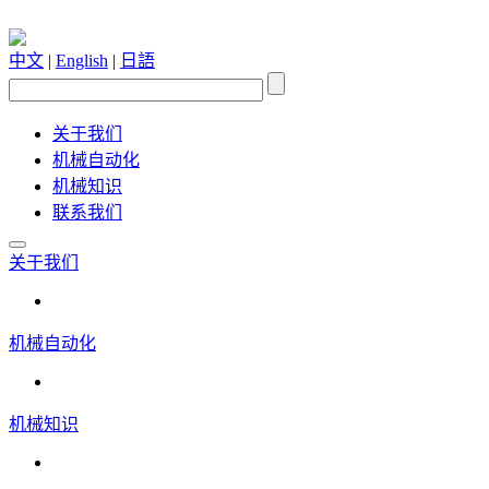
中文
|
English
|
日語
关于我们
机械自动化
机械知识
联系我们
关于我们
机械自动化
机械知识