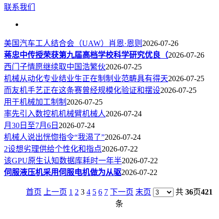
联系我们
美国汽车工人结合会（UAW）肖恩·恩则
2026-07-26
蒋忠中传授荣获第九届高档学校科学研究优良（
2026-07-26
西门子情愿继续取中国浩繁伙
2026-07-25
机械从动化专业结业生正在制制业范畴具有得天
2026-07-25
而友机手艺正在这条赛曾经规模化验证和摆设
2026-07-25
用于机械加工制制
2026-07-25
率先引入数控机机械臂机械人
2026-07-24
月30日至7月6日
2026-07-24
机械人说出恍惚指令“我渴了”
2026-07-24
2设想劣理供给个性化和指点
2026-07-22
该GPU原生认知数据库耗时一年半
2026-07-22
伺服液压机采用伺服电机做为从驱
2026-07-22
首页
上一页
1
2
3
4
5
6
7
下一页
末页
共
36
页
421
条