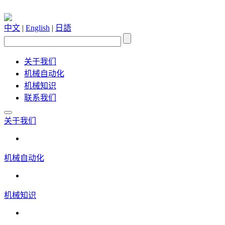
中文
|
English
|
日語
关于我们
机械自动化
机械知识
联系我们
关于我们
机械自动化
机械知识